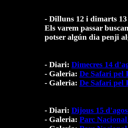
- Dilluns 12 i dimarts 13
Els varem passar buscant 
potser algún dia penji a
- Diari:
Dimecres 14 d'a
- Galeria:
De Safari pel
- Galeria:
De Safari pel
- Diari:
Dijous 15 d'ago
- Galeria:
Parc Nacional