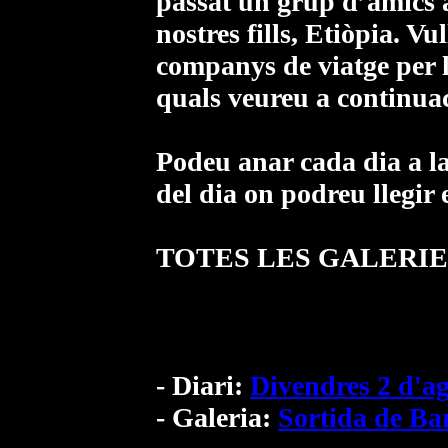
passat un grup d’amics a
nostres fills, Etiòpia. Vu
companys de viatge per le
quals veureu a continuac
Podeu anar cada dia a la
del dia on podreu llegir e
TOTES LES GALERIES
- Diari:
Divendres 2 d'a
- Galeria:
Sortida de Ba