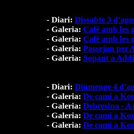
- Diari:
Dissabte 3 d'ago
- Galeria:
Cafè amb les
- Galeria:
Cafè amb les
- Galeria:
Passejan per 
- Galeria:
Sopant a Add
- Diari:
Diumenge 4 d'ag
- Galeria:
De camí a K
- Galeria:
Debresina - A 
- Galeria:
De camí a K
- Galeria:
De camí a Kom