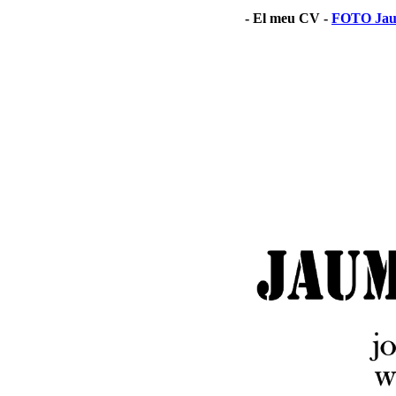
- El meu CV -
FOTO Jau