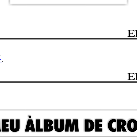
r
.
r
.