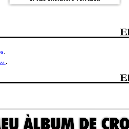
sa
.
ssa
.