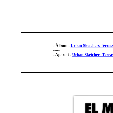
- Àlbum -
Urban Sketchers Terras
-----
- Apartat -
Urban Sketchers Terra