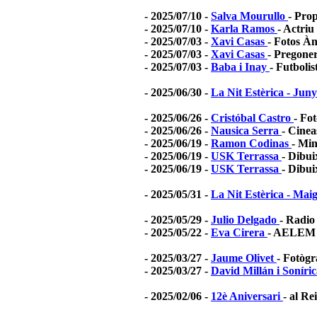
- 2025/07/10 -
Salva Mourullo
- Prop
- 2025/07/10 -
Karla Ramos
- Actriu
- 2025/07/03 -
Xavi Casas
- Fotos À
- 2025/07/03 -
Xavi Casas
- Pregone
- 2025/07/03 -
Baba i Inay
- Futbolis
- 2025/06/30 -
La Nit Estèrica - Jun
- 2025/06/26 -
Cristóbal Castro
- Fo
- 2025/06/26 -
Nausica Serra
- Cinea
- 2025/06/19 -
Ramon Codinas
- Min
- 2025/06/19 -
USK Terrassa
- Dibui
- 2025/06/19 -
USK Terrassa
- Dibui
- 2025/05/31 -
La Nit Estèrica - Mai
- 2025/05/29 -
Julio Delgado
- Radio
- 2025/05/22 -
Eva Cirera
- AELEM
- 2025/03/27 -
Jaume Olivet
- Fotògr
- 2025/03/27 -
David Millán i Soníri
- 2025/02/06 -
12è Aniversari
- al Re