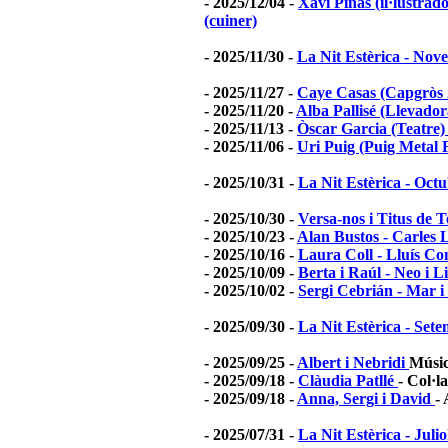
- 2025/12/04 -
Xavi Piñas (il·lustrad
(cuiner)
- 2025/11/30 -
La Nit Estèrica - No
- 2025/11/27 -
Caye Casas (Capgròs 
- 2025/11/20 -
Alba Pallisé (Llevado
- 2025/11/13 -
Òscar Garcia (Teatre)
- 2025/11/06 -
Uri Puig (Puig Metal Fe
- 2025/10/31 -
La Nit Estèrica - Oct
- 2025/10/30 -
Versa-nos i Titus de 
- 2025/10/23 -
Alan Bustos - Carles
- 2025/10/16 -
Laura Coll - Lluís Co
- 2025/10/09 -
Berta i Raúl - Neo i 
- 2025/10/02 -
Sergi Cebrián - Mar 
- 2025/09/30 -
La Nit Estèrica - Set
- 2025/09/25 -
Albert i Nebridi
Músic
- 2025/09/18 -
Clàudia Patllé
- Col·l
- 2025/09/18 -
Anna, Sergi i David
- 
- 2025/07/31 -
La Nit Estèrica - Julio