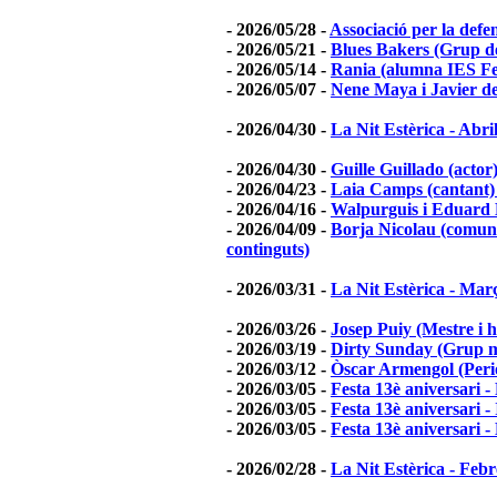
- 2026/05/28 -
Associació per la de
- 2026/05/21 -
Blues Bakers (Grup de
- 2026/05/14 -
Rania (alumna IES Fei
- 2026/05/07 -
Nene Maya i Javier de
- 2026/04/30 -
La Nit Estèrica - Abri
- 2026/04/30 -
Guille Guillado (actor)
- 2026/04/23 -
Laia Camps (cantant) 
- 2026/04/16 -
Walpurguis i Eduard B
- 2026/04/09 -
Borja Nicolau (comunic
continguts)
- 2026/03/31 -
La Nit Estèrica - Mar
- 2026/03/26 -
Josep Puiy (Mestre i h
- 2026/03/19 -
Dirty Sunday (Grup m
- 2026/03/12 -
Òscar Armengol (Peri
- 2026/03/05 -
Festa 13è aniversari -
- 2026/03/05 -
Festa 13è aniversari -
- 2026/03/05 -
Festa 13è aniversari 
- 2026/02/28 -
La Nit Estèrica - Feb